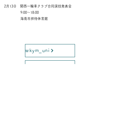
2月13日
関西一輪車クラブ合同演技発表会
​ 9:00～18:00
海南市拝待体育館
wkym_uni
NPO法人下津スポーツクラブ
080-6159-2488
uniwaka@outlook.jp
日本 和歌山県海南市
ゆにふれんず和歌山