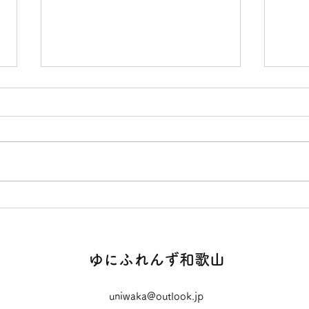
参加者募集
あけ
ます
一輪車演技発表会ゆにふぇすた
2025を開催します。 詳細はホー
あけ
ムページに掲載しています。 皆
20
さまのご参加お待ちしています。
の近
トに
クシ
流す
バー
ゆにふれんず和歌山
とがで
uniwaka@outlook.jp