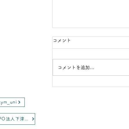
コメント
テレビ出演
コメントを追加…
kym_uni
NPO法人下津スポーツクラブ