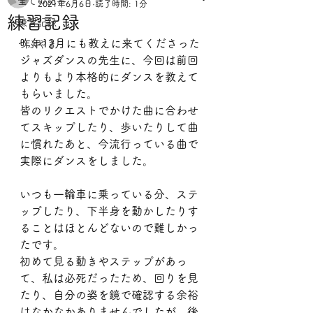
全ての記事
2021年6月6日
読了時間: 1分
練習記録
練習記録
昨年12月にも教えに来てくださった
つぶやき
ジャズダンスの先生に、今回は前回
よりもより本格的にダンスを教えて
もらいました。
皆のリクエストでかけた曲に合わせ
てスキップしたり、歩いたりして曲
に慣れたあと、今流行っている曲で
実際にダンスをしました。
いつも一輪車に乗っている分、ステ
ップしたり、下半身を動かしたりす
ることはほとんどないので難しかっ
たです。
初めて見る動きやステップがあっ
て、私は必死だったため、回りを見
たり、自分の姿を鏡で確認する余裕
はなかなかありませんでしたが、後