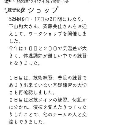
全ての記事
2023年12月17日
読了時間: 1分
ワークショップ
練習記録
12月16日・17日の2日間にわたり、
つぶやき
下山和大さん、斉藤美佳さんをお迎
えして、ワークショップを開催しま
した。
今年は１日目と２日目で気温差が大
きく、体温調節が難しい中での練習
となりました。
１日目は、技術練習。普段の練習で
あまり出来ていない基礎練習の大切
さも再確認しました。
２日目は演技メインの練習。何組か
に分かれ、演技を覚えたりつくった
りしたことで、他のチームの人と交
流もできました。